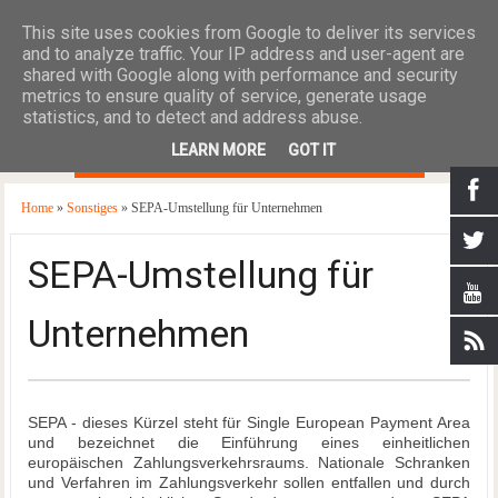
This site uses cookies from Google to deliver its services
and to analyze traffic. Your IP address and user-agent are
shared with Google along with performance and security
metrics to ensure quality of service, generate usage
statistics, and to detect and address abuse.
≡
LEARN MORE
GOT IT
Home
»
Sonstiges
» SEPA-Umstellung für Unternehmen
SEPA-Umstellung für
Unternehmen
SEPA - dieses Kürzel steht für Single European Payment Area
und bezeichnet die Einführung eines einheitlichen
europäischen Zahlungsverkehrsraums. Nationale Schranken
und Verfahren im Zahlungsverkehr sollen entfallen und durch