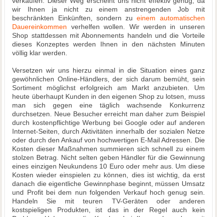
verkaufen. Dieser Weg erscheint uns nicht effektiv genug, da
wir Ihnen ja nicht zu einem anstrengenden Job mit
beschränkten Einkünften, sondern zu
einem automatischen
Dauereinkommen
verhelfen wollen. Wir werden in unseren
Shop stattdessen mit Abonnements handeln und die Vorteile
dieses Konzeptes werden Ihnen in den nächsten Minuten
völlig klar werden.
Versetzen wir uns hierzu einmal in die Situation eines ganz
gewöhnlichen Online-Händlers, der sich darum bemüht, sein
Sortiment möglichst erfolgreich am Markt anzubieten. Um
heute überhaupt Kunden in den eigenen Shop zu lotsen, muss
man sich gegen eine täglich wachsende Konkurrenz
durchsetzen. Neue Besucher erreicht man daher zum Beispiel
durch kostenpflichtige Werbung bei Google oder auf anderen
Internet-Seiten, durch Aktivitäten innerhalb der sozialen Netze
oder durch den Ankauf von hochwertigen E-Mail Adressen. Die
Kosten dieser Maßnahmen summieren sich schnell zu einem
stolzen Betrag. Nicht selten geben Händler für die Gewinnung
eines einzigen Neukundens 10 Euro oder mehr aus. Um diese
Kosten wieder einspielen zu können, dies ist wichtig, da erst
danach die eigentliche Gewinnphase beginnt, müssen Umsatz
und Profit bei dem nun folgenden Verkauf hoch genug sein.
Handeln Sie mit teuren TV-Geräten oder anderen
kostspieligen Produkten, ist das in der Regel auch kein