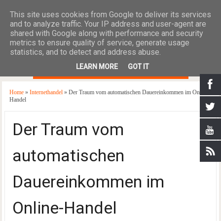
This site uses cookies from Google to deliver its services
and to analyze traffic. Your IP address and user-agent are
shared with Google along with performance and security
metrics to ensure quality of service, generate usage
statistics, and to detect and address abuse.
≡
LEARN MORE
GOT IT
Home
»
Internethandel
» Der Traum vom automatischen Dauereinkommen im Online-
Handel
Der Traum vom
automatischen
Dauereinkommen im
Online-Handel