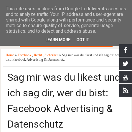
This site uses cookies from Google to deliver its services
and to analyze traffic. Your IP address and user-agent are
shared with Google along with performance and security
metrics to ensure quality of service, generate usage
statistics, and to detect and address abuse.
≡
LEARN MORE
GOT IT
Home
»
Facebook
,
Recht
,
Sicherheit
» Sag mir was du likest und ich sag dir, wer du
bist: Facebook Advertising & Datenschutz
Sag mir was du likest und
ich sag dir, wer du bist:
Facebook Advertising &
Datenschutz