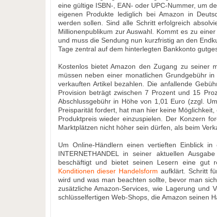
eine gültige ISBN-, EAN- oder UPC-Nummer, um den 
eigenen Produkte lediglich bei Amazon in Deuts
werden sollen. Sind alle Schritt erfolgreich absol
Millionenpublikum zur Auswahl. Kommt es zu einer 
und muss die Sendung nun kurzfristig an den Endku
Tage zentral auf dem hinterlegten Bankkonto gutge
Kostenlos bietet Amazon den Zugang zu seiner mä
müssen neben einer monatlichen Grundgebühr in H
verkauften Artikel bezahlen. Die anfallende Gebühr
Provision beträgt zwischen 7 Prozent und 15 Pro
Abschlussgebühr in Höhe von 1,01 Euro (zzgl. Um
Preisparität fordert, hat man hier keine Möglichkeit
Produktpreis wieder einzuspielen. Der Konzern fo
Marktplätzen nicht höher sein dürfen, als beim Verk
Um Online-Händlern einen vertieften Einblick i
INTERNETHANDEL in seiner aktuellen Ausgabe
beschäftigt und bietet seinen Lesern eine gut re
Konditionen dieser Handelsform
aufklärt. Schritt 
wird und was man beachten sollte, bevor man sich 
zusätzliche Amazon-Services, wie Lagerung und 
schlüsselfertigen Web-Shops, die Amazon seinen Ha