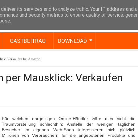
deliver its services and to analyze traffic. Your IP address and 
ormance and security metrics to ensure quality of service, gene
abuse.
GASTBEITRAG
DOWNLOAD
lick: Verkaufen bei Amazon
n per Mausklick: Verkaufen
Für welchen ehrgeizigen Online-Händler wäre dies nicht die
Traumvorstellung schlechthin: Anstelle der wenigen täglichen
Besucher im eigenen Web-Shop interessieren sich plötzlich
Millionen von Verbrauchern für die angebotenen Produkte und