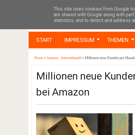
This site uses cookies from Google to 
are shared with Google along with perf
statistics, and to detect and address 
START
IMPRESSUM
THEMEN
Home
»
Amazon
,
Internethandel
» Millionen neue Kunden per Mausk
Millionen neue Kunde
bei Amazon