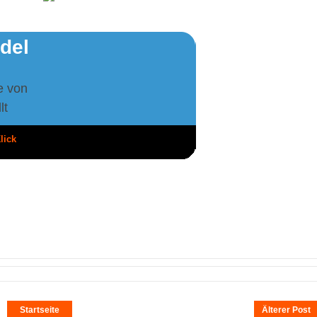
ndel
e von
lt
lick
Startseite
Älterer Post