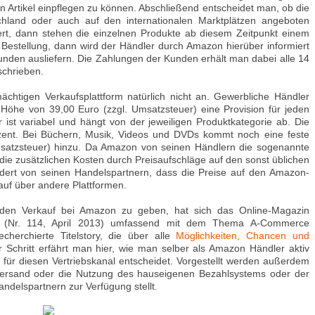
Artikel einpflegen zu können. Abschließend entscheidet man, ob die
chland oder auch auf den internationalen Marktplätzen angeboten
viert, dann stehen die einzelnen Produkte ab diesem Zeitpunkt einem
Bestellung, dann wird der Händler durch Amazon hierüber informiert
nden ausliefern. Die Zahlungen der Kunden erhält man dabei alle 14
schrieben.
chtigen Verkaufsplattform natürlich nicht an. Gewerbliche Händler
öhe von 39,00 Euro (zzgl. Umsatzsteuer) eine Provision für jeden
 ist variabel und hängt von der jeweiligen Produktkategorie ab. Die
zent. Bei Büchern, Musik, Videos und DVDs kommt noch eine feste
satzsteuer) hinzu. Da Amazon von seinen Händlern die sogenannte
, die zusätzlichen Kosten durch Preisaufschläge auf den sonst üblichen
rdert von seinen Handelspartnern, dass die Preise auf den Amazon-
auf über andere Plattformen.
n den Verkauf bei Amazon zu geben, hat sich das Online-Magazin
 (Nr. 114, April 2013) umfassend mit dem Thema A-Commerce
cherchierte Titelstory, die über alle
Möglichkeiten, Chancen und
für Schritt erfährt man hier, wie man selber als Amazon Händler aktiv
für diesen Vertriebskanal entscheidet. Vorgestellt werden außerdem
Versand oder die Nutzung des hauseigenen Bezahlsystems oder der
ndelspartnern zur Verfügung stellt.