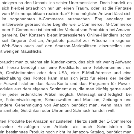
steigern so den Umsatz ins schier Unermessliche. Doch handelt es
sich hierbei tatsächlich nur um einen Traum, oder ist die Fantasie
vom Millionenpublikum realisierbar? Eine mögliche Antwort lässt sich
im sogenannten A-Commerce ausmachen. Eng angelegt an
mittlerweile gebräuchliche Begriffe wie E-Commerce, M-Commerce
oder F-Commerce ist hiermit der Verkauf von Produkten bei Amazon
gemeint. Der Konzern bietet interessierten Online-Händlern schon
seit längerer Zeit an, Angebote parallel zur Präsenz im eigenen
Web-Shop auch auf den Amazon-Marktplätzen einzustellen und
mit wenigen Mausklicks.
 braucht man zunächst ein Kundenkonto, das sich mit wenig Aufwand
st. Hierzu benötigt man eine Kreditkarte, eine Telefonnummer, ein
ich, Großbritannien oder den USA, eine E-Mail-Adresse und eine
eischaltung des Kontos kann man sich jetzt für eines der beiden
r Auswahl stehen das Basic-Konto und das Programm für Power-
Produkte aus dem eigenen Sortiment aus, die man künftig gerne auch
er jeder erdenkliche Artikel möglich. Untersagt sind lediglich bei
te, Fotoentwicklungen, Schusswaffen und Munition, Zeitungen und
besondere Genehmigung von Amazon benötigt man, wenn man mit
bensmitteln, Getränken oder Uhren und Schmuck handeln will.
en Produkte bei Amazon einzustellen. Hierzu stellt der E-Commerce
inzelne Hinzufügen von Artikeln als auch Schnittstellen für
ein bestimmtes Produkt noch nicht im Amazon-Katalog, benötigt man