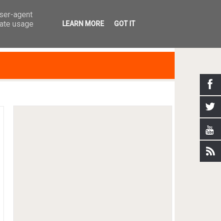
user-agent
rate usage
LEARN MORE
GOT IT