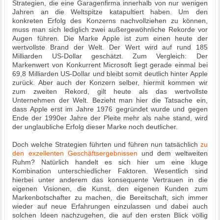
Strategien, die eine Garagenfirma innerhalb von nur wenigen
Jahren an die Weltspitze katapultiert haben. Um den
konkreten Erfolg des Konzerns nachvollziehen zu können,
muss man sich lediglich zwei außergewöhnliche Rekorde vor
Augen führen. Die Marke Apple ist zum einen heute der
wertvollste Brand der Welt. Der Wert wird auf rund 185
Milliarden US-Dollar geschätzt. Zum Vergleich: Der
Markenwert von Konkurrent Microsoft liegt gerade einmal bei
69,8 Milliarden US-Dollar und bleibt somit deutlich hinter Apple
zurück. Aber auch der Konzern selber, hiermit kommen wir
zum zweiten Rekord, gilt heute als das wertvollste
Unternehmen der Welt. Bezieht man hier die Tatsache ein,
dass Apple erst im Jahre 1976 gegründet wurde und gegen
Ende der 1990er Jahre der Pleite mehr als nahe stand, wird
der unglaubliche Erfolg dieser Marke noch deutlicher.
Doch welche Strategien führten und führen nun tatsächlich
zu
den exzellenten Geschäftsergebnissen
und dem weltweiten
Ruhm? Natürlich handelt es sich hier um eine kluge
Kombination unterschiedlicher Faktoren. Wesentlich sind
hierbei unter anderem das konsequente Vertrauen in die
eigenen Visionen, die Kunst, den eigenen Kunden zum
Markenbotschafter zu machen, die Bereitschaft, sich immer
wieder auf neue Erfahrungen einzulassen und dabei auch
solchen Ideen nachzugehen, die auf den ersten Blick völlig