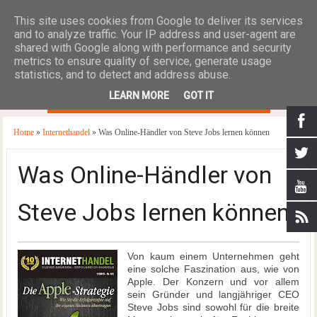
This site uses cookies from Google to deliver its services
and to analyze traffic. Your IP address and user-agent are
shared with Google along with performance and security
metrics to ensure quality of service, generate usage
statistics, and to detect and address abuse.
≡
LEARN MORE
GOT IT
Home
»
Internethandel
» Was Online-Händler von Steve Jobs lernen können
Was Online-Händler von
Steve Jobs lernen können
Von kaum einem Unternehmen geht
eine solche Faszination aus, wie von
Apple. Der Konzern und vor allem
sein Gründer und langjähriger CEO
Steve Jobs sind sowohl für die breite