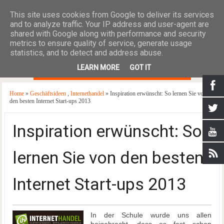
This site uses cookies from Google to deliver its services
and to analyze traffic. Your IP address and user-agent are
shared with Google along with performance and security
metrics to ensure quality of service, generate usage
statistics, and to detect and address abuse.
≡
LEARN MORE
GOT IT
Home
»
Geschäftsideen
,
Internethandel
» Inspiration erwünscht: So lernen Sie von
den besten Internet Start-ups 2013
Inspiration erwünscht: So
lernen Sie von den besten
Internet Start-ups 2013
In der Schule wurde uns allen