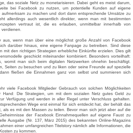
ge, das soziale Netz zu monetarisieren. Dabei geht es meist darum,
weite bei Facebook zu nutzen, um potentielle Kunden auf eigene
 aufmerksam zu machen und dort dann entsprechende Umsätze zu
eht allerdings auch wesentlich direkter, wenn man mit bestimmten
zepten vertraut ist, die es erlauben, unmittelbar innerhalb von
 verdienen.
sitiv aus, wenn man über eine möglichst große Anzahl von Facebook
 sich darüber hinaus, eine eigene Fanpage zu betreiben. Sind diese
mit den richtigen Strategien erhebliche Einkünfte erzielen. Dies gilt
smodelle geschickt miteinander kombiniert. Besonders vorteilhaft:
s, womit man sich beim digitalen Netzwerken ohnehin beschäftigt.
n, Seiten zu besuchen und zu liken oder seine Freunde auf spezielle
dann fließen die Einnahmen ganz von selbst und summieren sich
hr viele Facebook Mitglieder Gebrauch von solchen Möglichkeiten
er Hand: Die Strategien, um mit dem sozialen Netz gutes Geld zu
 zur Verfügung und werden in aller Regel unter Verschluss gehalten.
entsprechenden Wege erst einmal für sich entdeckt hat, der behält das
 als es mit den Massen zu teilen. Bevor man sich jetzt aber auf die
 Geheimnisse der Facebook Einnahmequellen auf eigene Faust zu
ktuelle Ausgabe (Nr. 137, März 2015) des bekannten Online-Magazins
en einer umfangreichen Titelstory nämlich alle Informationen, die
e Kosten zu kommen.