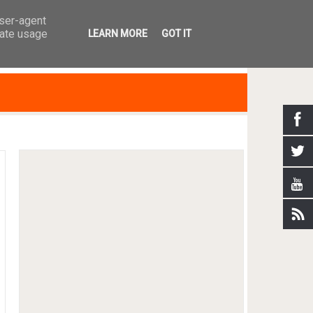
user-agent
rate usage
LEARN MORE
GOT IT