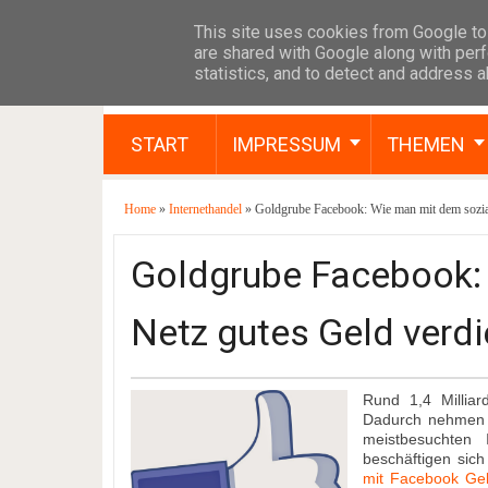
This site uses cookies from Google to 
are shared with Google along with perf
statistics, and to detect and address 
START
IMPRESSUM
THEMEN
Home
»
Internethandel
» Goldgrube Facebook: Wie man mit dem sozial
Goldgrube Facebook:
Netz gutes Geld verdi
Rund 1,4 Millia
Dadurch nehmen d
meistbesuchten 
beschäftigen sic
mit Facebook Gel