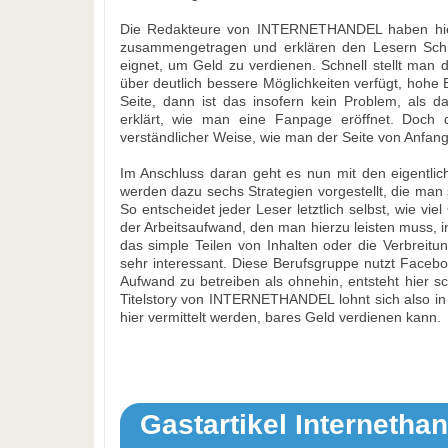
Die Redakteure von INTERNETHANDEL haben hier
zusammengetragen und erklären den Lesern Schrit
eignet, um Geld zu verdienen. Schnell stellt man
über deutlich bessere Möglichkeiten verfügt, hohe 
Seite, dann ist das insofern kein Problem, als 
erklärt, wie man eine Fanpage eröffnet. Doch da
verständlicher Weise, wie man der Seite von Anfang 
Im Anschluss daran geht es nun mit den eigentli
werden dazu sechs Strategien vorgestellt, die man
So entscheidet jeder Leser letztlich selbst, wie vi
der Arbeitsaufwand, den man hierzu leisten muss, in G
das simple Teilen von Inhalten oder die Verbreitu
sehr interessant. Diese Berufsgruppe nutzt Facebo
Aufwand zu betreiben als ohnehin, entsteht hier s
Titelstory von INTERNETHANDEL lohnt sich also in
hier vermittelt werden, bares Geld verdienen kann.
Gastartikel Internetha