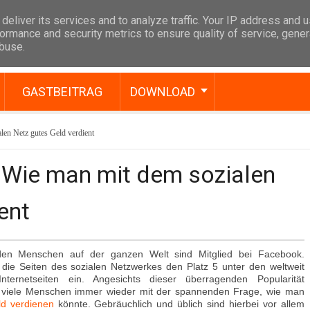
deliver its services and to analyze traffic. Your IP address and 
ormance and security metrics to ensure quality of service, gene
abuse.
GASTBEITRAG
DOWNLOAD
en Netz gutes Geld verdient
 Wie man mit dem sozialen
ent
rden Menschen auf der ganzen Welt sind Mitglied bei Facebook.
ie Seiten des sozialen Netzwerkes den Platz 5 unter den weltweit
Internetseiten ein. Angesichts dieser überragenden Popularität
h viele Menschen immer wieder mit der spannenden Frage, wie man
d verdienen
könnte. Gebräuchlich und üblich sind hierbei vor allem