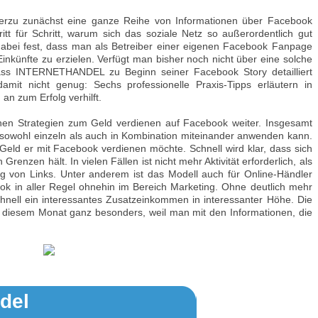
zu zunächst eine ganze Reihe von Informationen über Facebook
t für Schritt, warum sich das soziale Netz so außerordentlich gut
 dabei fest, dass man als Betreiber einer eigenen Facebook Fanpage
Einkünfte zu erzielen. Verfügt man bisher noch nicht über eine solche
dass INTERNETHANDEL zu Beginn seiner Facebook Story detailliert
mit nicht genug: Sechs professionelle Praxis-Tipps erläutern in
an zum Erfolg verhilft.
chen Strategien zum Geld verdienen auf Facebook weiter. Insgesamt
 sowohl einzeln als auch in Kombination miteinander anwenden kann.
el Geld er mit Facebook verdienen möchte. Schnell wird klar, dass sich
renzen hält. In vielen Fällen ist nicht mehr Aktivität erforderlich, als
ng von Links. Unter anderem ist das Modell auch für Online-Händler
ok in aller Regel ohnehin im Bereich Marketing. Ohne deutlich mehr
chnell ein interessantes Zusatzeinkommen in interessanter Höhe. Die
 diesem Monat ganz besonders, weil man mit den Informationen, die
ndel