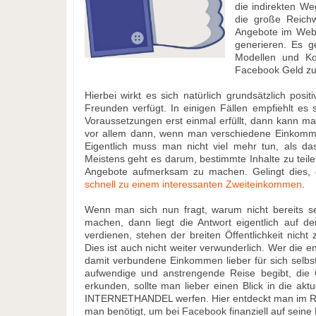
die indirekten We
die große Reich
Angebote im Web
generieren. Es g
Modellen und Kon
Facebook Geld zu
Hierbei wirkt es sich natürlich grundsätzlich po
Freunden verfügt. In einigen Fällen empfiehlt es
Voraussetzungen erst einmal erfüllt, dann kann man 
vor allem dann, wenn man verschiedene Einkommen
Eigentlich muss man nicht viel mehr tun, als da
Meistens geht es darum, bestimmte Inhalte zu teile
Angebote aufmerksam zu machen. Gelingt dies, 
schnell zu einem interessanten Zweiteinkommen
.
Wenn man sich nun fragt, warum nicht bereits se
machen, dann liegt die Antwort eigentlich auf d
verdienen, stehen der breiten Öffentlichkeit nicht
Dies ist auch nicht weiter verwunderlich. Wer die 
damit verbundene Einkommen lieber für sich selbst,
aufwendige und anstrengende Reise begibt, die
erkunden, sollte man lieber einen Blick in die a
INTERNETHANDEL werfen. Hier entdeckt man im Rahm
man benötigt, um bei Facebook finanziell auf sein