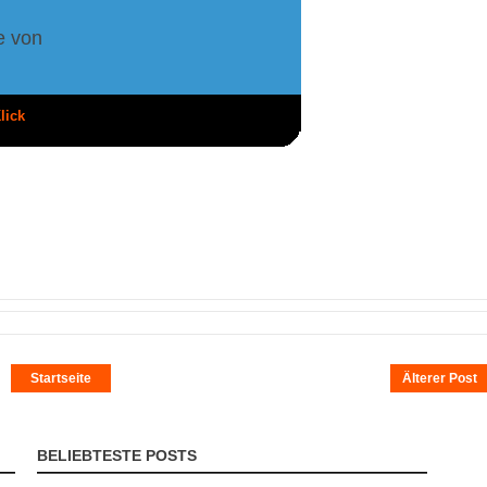
e von
lick
Startseite
Älterer Post
BELIEBTESTE POSTS