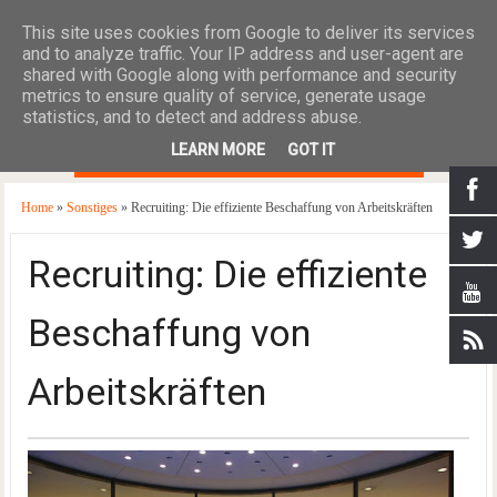
This site uses cookies from Google to deliver its services
and to analyze traffic. Your IP address and user-agent are
shared with Google along with performance and security
metrics to ensure quality of service, generate usage
statistics, and to detect and address abuse.
≡
LEARN MORE
GOT IT
Home
»
Sonstiges
» Recruiting: Die effiziente Beschaffung von Arbeitskräften
Recruiting: Die effiziente
Beschaffung von
Arbeitskräften