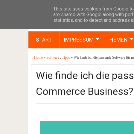
This site uses cookies from Google to 
are shared with Google along with perf
statistics, and to detect and address 
START
IMPRESSUM
THEMEN
Home
»
Software
,
Tipps
» Wie finde ich die passende Software für
Wie finde ich die pas
Commerce Business?