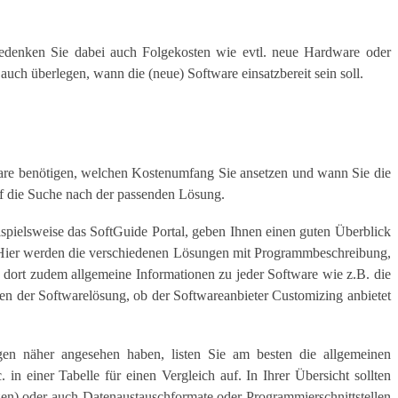
edenken Sie dabei auch Folgekosten wie evtl. neue Hardware oder
h auch überlegen, wann die (neue) Software einsatzbereit sein soll.
are benötigen, welchen Kostenumfang Sie ansetzen und wann Sie die
f die Suche nach der passenden Lösung.
spielsweise das SoftGuide Portal, geben Ihnen einen guten Überblick
 Hier werden die verschiedenen Lösungen mit Programmbeschreibung,
n dort zudem allgemeine Informationen zu jeder Software wie z.B. die
n der Softwarelösung, ob der Softwareanbieter Customizing anbietet
n näher angesehen haben, listen Sie am besten die allgemeinen
n einer Tabelle für einen Vergleich auf. In Ihrer Übersicht sollten
zen) oder auch Datenaustauschformate oder Programmierschnittstellen