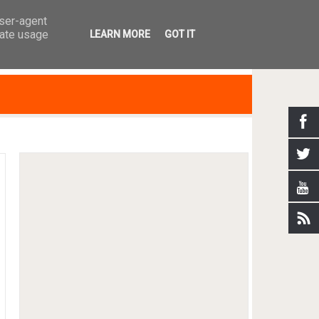
user-agent
rate usage
LEARN MORE
GOT IT