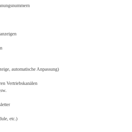
echnungsnummern
 anzeigen
en
nzeige, automatische Anpassung)
ren Vertriebskanälen
usw.
letter
ule, etc.)