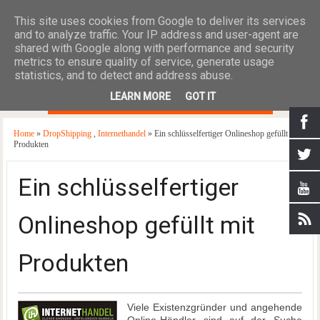
This site uses cookies from Google to deliver its services
and to analyze traffic. Your IP address and user-agent are
shared with Google along with performance and security
metrics to ensure quality of service, generate usage
statistics, and to detect and address abuse.
≡
LEARN MORE
GOT IT
Home
»
DropShipping
,
Internethandel
» Ein schlüsselfertiger Onlineshop gefüllt mit
Produkten
Ein schlüsselfertiger
Onlineshop gefüllt mit
Produkten
Viele Existenzgründer und angehende