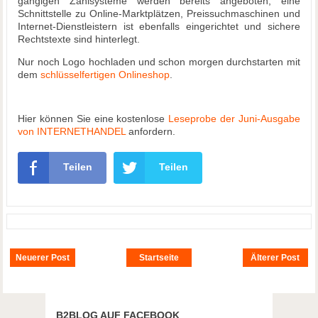
gängigen Zahlsysteme werden bereits angeboten, eine
Schnittstelle zu Online-Marktplätzen, Preissuchmaschinen und
Internet-Dienstleistern ist ebenfalls eingerichtet und sichere
Rechtstexte sind hinterlegt.
Nur noch Logo hochladen und schon morgen durchstarten mit
dem
schlüsselfertigen Onlineshop
.
Hier können Sie eine kostenlose
Leseprobe der Juni-Ausgabe
von INTERNETHANDEL
anfordern.
Teilen
Teilen
Neuerer Post
Startseite
Älterer Post
B2BLOG AUF FACEBOOK