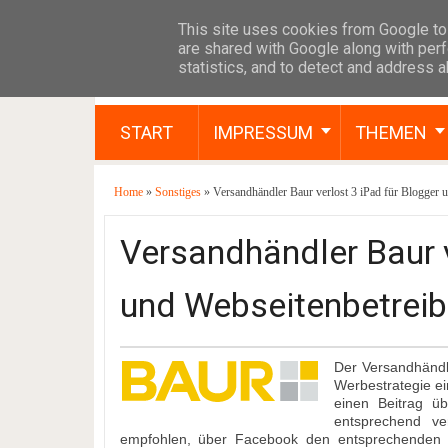
This site uses cookies from Google to 
are shared with Google along with perf
statistics, and to detect and address 
START
IMPRESSUM
THEMEN
Home
»
Sonstiges
» Versandhändler Baur verlost 3 iPad für Blogger 
Versandhändler Baur v
und Webseitenbetreib
Der Versandhändl
Werbestrategie ei
einen Beitrag üb
entsprechend ve
empfohlen, über Facebook den entsprechenden B