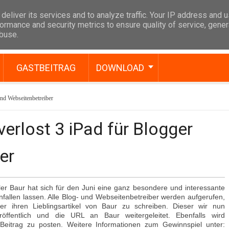
deliver its services and to analyze traffic. Your IP address and 
ormance and security metrics to ensure quality of service, gene
abuse.
GASTBEITRAG
DOWNLOAD
und Webseitenbetreiber
erlost 3 iPad für Blogger
er
er Baur hat sich für den Juni eine ganz besondere und interessante
nfallen lassen. Alle Blog- und Webseitenbetreiber werden aufgerufen,
er ihren Lieblingsartikel von Baur zu schreiben. Dieser wir nun
röffentlich und die URL an Baur weitergeleitet. Ebenfalls wird
eitrag zu posten. Weitere Informationen zum Gewinnspiel unter: