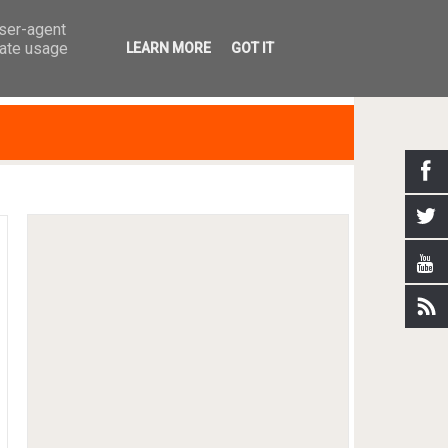
user-agent
rate usage
LEARN MORE
GOT IT