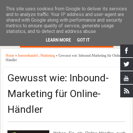
This site uses cookies from Google to deliver its services
and to analyze traffic. Your IP address and user-agent are
shared with Google along with performance and security
metrics to ensure quality of service, generate usage
statistics, and to detect and address abuse.
≡
LEARN MORE
GOT IT
Home
»
Internethandel
,
Marketing
» Gewusst wie: Inbound-Marketing für Online-
Händler
Gewusst wie: Inbound-
Marketing für Online-
Händler