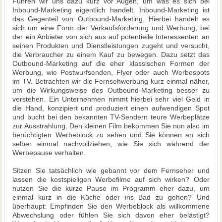
Führen wir uns dazu kurz vor Augen, um was es sich bei
Inbound-Marketing eigentlich handelt. Inbound-Marketing ist
das Gegenteil von Outbound-Marketing. Hierbei handelt es
sich um eine Form der Verkaufsförderung und Werbung, bei
der ein Anbieter von sich aus auf potentielle Interessenten an
seinen Produkten und Dienstleistungen zugeht und versucht,
die Verbraucher zu einem Kauf zu bewegen. Dazu setzt das
Outbound-Marketing auf die eher klassischen Formen der
Werbung, wie Postwurfsenden, Flyer oder auch Werbespots
im TV. Betrachten wir die Fernsehwerbung kurz einmal näher,
um die Wirkungsweise des Outbound-Marketing besser zu
verstehen. Ein Unternehmen nimmt hierbei sehr viel Geld in
die Hand, konzipiert und produziert einen aufwendigen Spot
und bucht bei den bekannten TV-Sendern teure Werbeplätze
zur Ausstrahlung. Den kleinen Film bekommen Sie nun also im
berüchtigten Werbeblock zu sehen und Sie können an sich
selber einmal nachvollziehen, wie Sie sich während der
Werbepause verhalten.
Sitzen Sie tatsächlich wie gebannt vor dem Fernseher und
lassen die kostspieligen Werbefilme auf sich wirken? Oder
nutzen Sie die kurze Pause im Programm eher dazu, um
einmal kurz in die Küche oder ins Bad zu gehen? Und
überhaupt: Empfinden Sie den Werbeblock als willkommene
Abwechslung oder fühlen Sie sich davon eher belästigt?