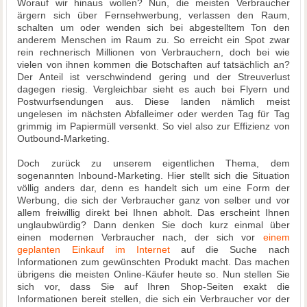
Worauf wir hinaus wollen? Nun, die meisten Verbraucher
ärgern sich über Fernsehwerbung, verlassen den Raum,
schalten um oder wenden sich bei abgestelltem Ton den
anderem Menschen im Raum zu. So erreicht ein Spot zwar
rein rechnerisch Millionen von Verbrauchern, doch bei wie
vielen von ihnen kommen die Botschaften auf tatsächlich an?
Der Anteil ist verschwindend gering und der Streuverlust
dagegen riesig. Vergleichbar sieht es auch bei Flyern und
Postwurfsendungen aus. Diese landen nämlich meist
ungelesen im nächsten Abfalleimer oder werden Tag für Tag
grimmig im Papiermüll versenkt. So viel also zur Effizienz von
Outbound-Marketing.
Doch zurück zu unserem eigentlichen Thema, dem
sogenannten Inbound-Marketing. Hier stellt sich die Situation
völlig anders dar, denn es handelt sich um eine Form der
Werbung, die sich der Verbraucher ganz von selber und vor
allem freiwillig direkt bei Ihnen abholt. Das erscheint Ihnen
unglaubwürdig? Dann denken Sie doch kurz einmal über
einen modernen Verbraucher nach, der sich vor
einem
geplanten Einkauf im Internet
auf die Suche nach
Informationen zum gewünschten Produkt macht. Das machen
übrigens die meisten Online-Käufer heute so. Nun stellen Sie
sich vor, dass Sie auf Ihren Shop-Seiten exakt die
Informationen bereit stellen, die sich ein Verbraucher vor der