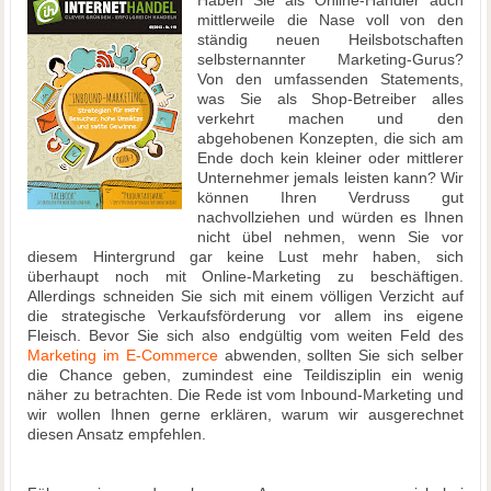
Haben Sie als Online-Händler auch
mittlerweile die Nase voll von den
ständig neuen Heilsbotschaften
selbsternannter Marketing-Gurus?
Von den umfassenden Statements,
was Sie als Shop-Betreiber alles
verkehrt machen und den
abgehobenen Konzepten, die sich am
Ende doch kein kleiner oder mittlerer
Unternehmer jemals leisten kann? Wir
können Ihren Verdruss gut
nachvollziehen und würden es Ihnen
nicht übel nehmen, wenn Sie vor
diesem Hintergrund gar keine Lust mehr haben, sich
überhaupt noch mit Online-Marketing zu beschäftigen.
Allerdings schneiden Sie sich mit einem völligen Verzicht auf
die strategische Verkaufsförderung vor allem ins eigene
Fleisch. Bevor Sie sich also endgültig vom weiten Feld des
Marketing im E-Commerce
abwenden, sollten Sie sich selber
die Chance geben, zumindest eine Teildisziplin ein wenig
näher zu betrachten. Die Rede ist vom Inbound-Marketing und
wir wollen Ihnen gerne erklären, warum wir ausgerechnet
diesen Ansatz empfehlen.