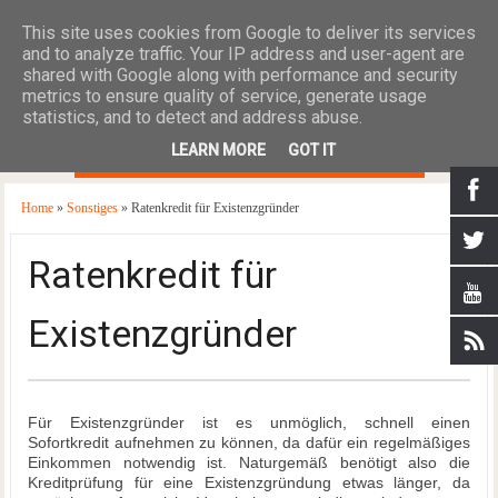
This site uses cookies from Google to deliver its services
and to analyze traffic. Your IP address and user-agent are
shared with Google along with performance and security
metrics to ensure quality of service, generate usage
statistics, and to detect and address abuse.
≡
LEARN MORE
GOT IT
Home
»
Sonstiges
» Ratenkredit für Existenzgründer
Ratenkredit für
Existenzgründer
Für Existenzgründer ist es unmöglich, schnell einen
Sofortkredit aufnehmen zu können, da dafür ein regelmäßiges
Einkommen notwendig ist. Naturgemäß benötigt also die
Kreditprüfung für eine Existenzgründung etwas länger, da