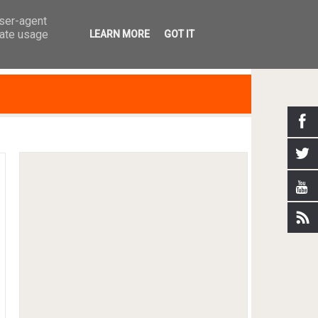
user-agent
rate usage
LEARN MORE
GOT IT