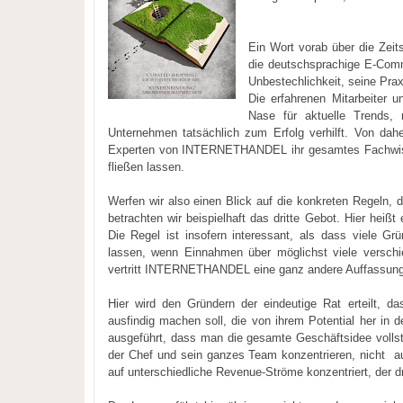
Ein Wort vorab über die Zei
die deutschsprachige E-Comm
Unbestechlichkeit, seine Pra
Die erfahrenen Mitarbeiter 
Nase für aktuelle Trends,
Unternehmen tatsächlich zum Erfolg verhilft. Von da
Experten von INTERNETHANDEL ihr gesamtes Fachwisse
fließen lassen.
Werfen wir also einen Blick auf die konkreten Regeln, 
betrachten wir beispielhaft das dritte Gebot. Hier heiß
Die Regel ist insofern interessant, als dass viele G
lassen, wenn Einnahmen über möglichst viele versch
vertritt INTERNETHANDEL eine ganz andere Auffassung
Hier wird den Gründern der eindeutige Rat erteilt, d
ausfindig machen soll, die von ihrem Potential her in 
ausgeführt, dass man die gesamte Geschäftsidee vollst
der Chef und sein ganzes Team konzentrieren, nicht au
auf unterschiedliche Revenue-Ströme konzentriert, der dr