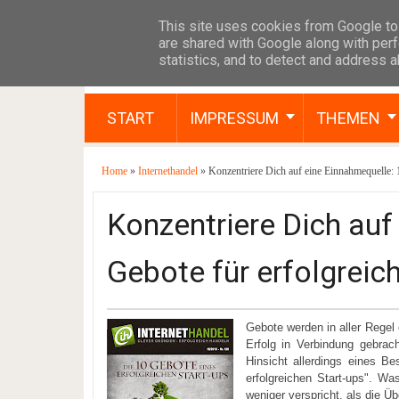
This site uses cookies from Google to 
are shared with Google along with perf
statistics, and to detect and address 
START
IMPRESSUM
THEMEN
Home
»
Internethandel
» Konzentriere Dich auf eine Einnahmequelle: 1
Konzentriere Dich auf
Gebote für erfolgreic
Gebote werden in aller Regel
Erfolg in Verbindung gebra
Hinsicht allerdings eines B
erfolgreichen Start-ups". W
weniger verspricht, als die Ü