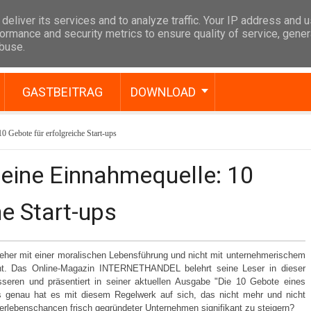
deliver its services and to analyze traffic. Your IP address and 
ormance and security metrics to ensure quality of service, gene
abuse.
GASTBEITRAG
DOWNLOAD
0 Gebote für erfolgreiche Start-ups
 eine Einnahmequelle: 10
he Start-ups
 eher mit einer moralischen Lebensführung und nicht mit unternehmerischem
cht. Das Online-Magazin INTERNETHANDEL belehrt seine Leser in dieser
esseren und präsentiert in seiner aktuellen Ausgabe "Die 10 Gebote eines
as genau hat es mit diesem Regelwerk auf sich, das nicht mehr und nicht
berlebenschancen frisch gegründeter Unternehmen signifikant zu steigern?