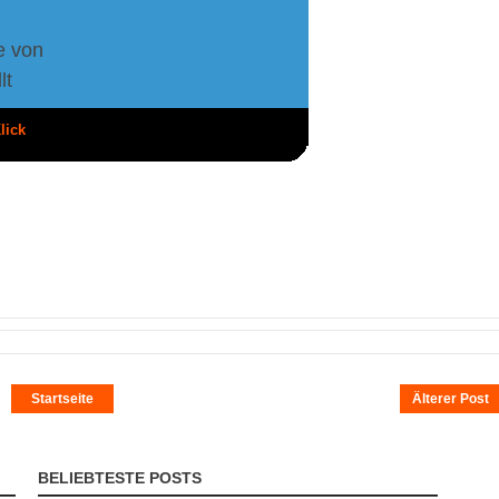
e von
lt
lick
Startseite
Älterer Post
BELIEBTESTE POSTS