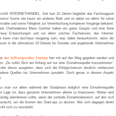
tschrift INTERNETHANDEL. Seit fast 10 Jahren begleitet das Fachmagazin
erce Szene wie kaum ein anderes Blatt und ist dabei vor allem für seine
xisnähe und seine Fähigkeit zur Vereinfachung komplexer Vorgänge bekannt.
unter Chefredakteur Mario Günther haben ein gutes Gespür und eine feine
 neue Entwicklungen und vor allem solches Fachwissen, das Internet-
her kann man durchaus neugierig sein, was dabei herauskommt, wenn die
n in die ultimativen 10 Gebote für Gründer und angehende Unternehmer
die
den hoffnungsvollen Startups
hier mit auf den Weg gegeben werden und
t es: „Du sollst Dich am Anfang auf nur eine Einnahmequelle konzentrieren“.
ründer davon ausgehen, dass sich die Erfolgschancen deutlich verbessern
iedene Quellen ins Unternehmen sprudeln. Doch genau in diesem Aspekt
.
ass man vor allem während der Startphase lediglich eine Einnahmequelle
der Lage ist, dass gesamte Unternehmen alleine zu finanzieren. Weiter wird
ändig überdenken sollte, wenn der zentrale Einnahmebereich, auf den sich
sreicht, um die Kosten des Start-ups zu decken. Wer sich dagegen direkt
oht sich zu verzetteln.