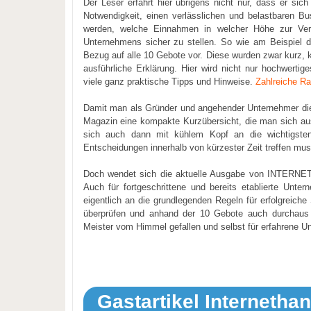
Der Leser erfährt hier übrigens nicht nur, dass er sic
Notwendigkeit, einen verlässlichen und belastbaren Bus
werden, welche Einnahmen in welcher Höhe zur Verf
Unternehmens sicher zu stellen. So wie am Beispiel 
Bezug auf alle 10 Gebote vor. Diese wurden zwar kurz, k
ausführliche Erklärung. Hier wird nicht nur hochwertig
viele ganz praktische Tipps und Hinweise.
Zahlreiche Ra
Damit man als Gründer und angehender Unternehmer die 1
Magazin eine kompakte Kurzübersicht, die man sich au
sich auch dann mit kühlem Kopf an die wichtigste
Entscheidungen innerhalb von kürzester Zeit treffen mus
Doch wendet sich die aktuelle Ausgabe von INTERNET
Auch für fortgeschrittene und bereits etablierte Unte
eigentlich an die grundlegenden Regeln für erfolgreiche
überprüfen und anhand der 10 Gebote auch durchaus 
Meister vom Himmel gefallen und selbst für erfahrene U
Gastartikel Internetha