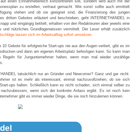
h auf einen Einnahmebereich konzentrieren soll, sondern wird auch mit der
inessplan zu erstellen, vertraut gemacht. Wie sonst sollte auch ermittelt
ügung stehen und ob sie geeignet sind, die Finanzierung des jungen
des dritten Gebotes erläutert und beschrieben, geht INTERNETHANDEL in
napp und eingängig betitelt, erhalten von den Redakteuren aber jeweils eine
es und nützliches Grundlagenwissen vermittelt. Der Leser erhält zusätzlich
tschläge lassen sich im Arbeitsalltag sofort umsetzen
.
0 Gebote für erfolgreiche Start-ups nie aus den Augen verliert, gibt es im
sdrucken und dann am eigenen Arbeitsplatz befestigen kann. So kann man
n Regeln für Jungunternehmer halten, wenn man mal wieder unzählige
s.
HANDEL tatsächlich nur an Gründer und Newcomer? Ganz und gar nicht.
rnehmer ist es mehr als interessant, einmal nachzuvollziehen, ob sie sich
 Start-ups halten. Schließlich kann es nicht schaden, sich einmal selber zu
nachzubessern, wenn sich der konkrete Anlass ergibt. Es ist noch kein
nternehmer gibt es immer wieder Dinge, die sie noch hinzulernen können.
ndel