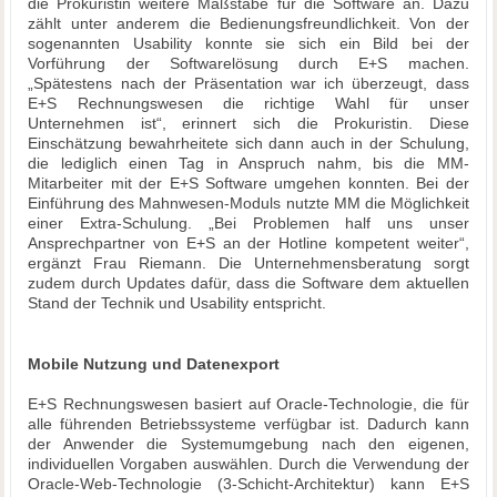
die Prokuristin weitere Maßstäbe für die Software an. Dazu
zählt unter anderem die Bedienungsfreundlichkeit. Von der
sogenannten Usability konnte sie sich ein Bild bei der
Vorführung der Softwarelösung durch E+S machen.
„Spätestens nach der Präsentation war ich überzeugt, dass
E+S Rechnungswesen die richtige Wahl für unser
Unternehmen ist“, erinnert sich die Prokuristin. Diese
Einschätzung bewahrheitete sich dann auch in der Schulung,
die lediglich einen Tag in Anspruch nahm, bis die MM-
Mitarbeiter mit der E+S Software umgehen konnten. Bei der
Einführung des Mahnwesen-Moduls nutzte MM die Möglichkeit
einer Extra-Schulung. „Bei Problemen half uns unser
Ansprechpartner von E+S an der Hotline kompetent weiter“,
ergänzt Frau Riemann. Die Unternehmensberatung sorgt
zudem durch Updates dafür, dass die Software dem aktuellen
Stand der Technik und Usability entspricht.
Mobile Nutzung und Datenexport
E+S Rechnungswesen basiert auf Oracle-Technologie, die für
alle führenden Betriebssysteme verfügbar ist. Dadurch kann
der Anwender die Systemumgebung nach den eigenen,
individuellen Vorgaben auswählen. Durch die Verwendung der
Oracle-Web-Technologie (3-Schicht-Architektur) kann E+S