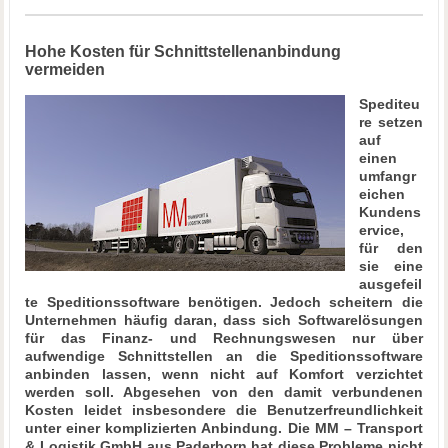
Hohe Kosten für Schnittstellenanbindung
vermeiden
Spediteu
re setzen
auf
einen
umfangr
eichen
Kundens
ervice,
für den
sie eine
ausgefeil
te Speditionssoftware benötigen. Jedoch scheitern die
Unternehmen häufig daran, dass sich Softwarelösungen
für das Finanz- und Rechnungswesen nur über
aufwendige Schnittstellen an die Speditionssoftware
anbinden lassen, wenn nicht auf Komfort verzichtet
werden soll. Abgesehen von den damit verbundenen
Kosten leidet insbesondere die Benutzerfreundlichkeit
unter einer komplizierten Anbindung. Die MM – Transport
& Logistik GmbH aus Paderborn hat diese Probleme nicht